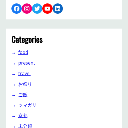
Facebook
Instagram
Twitter
YouTube
LinkedIn
Categories
food
present
travel
お祭り
ご飯
ツマガリ
京都
未分類