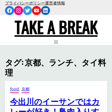
内
プライバシーポリシー
運営者情報
Facebook
Instagram
Twitter
YouTube
LinkedIn
容
を
TAKE A BREAK
ス
キ
ッ
プ
タグ:
京都、ランチ、タイ料
理
food
, 
京都
今出川のイーサンではカ
レーが好き！鳥肉入りす