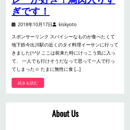
ぎです！
2018年10月17日
kiskyoto
スポンサーリンク スパイシーなものが食べたくて
地下鉄今出川駅の近くのタイ料理イーサンに行って
きました(^^)/ ここは前来た時にけっこう気に入っ
て、 一人でも行けそうだなって思って一人で行っ
てしまった☆ たまに無性に食 […]
:
続きを読む
今
出
川
の
About Us
イ
ー
サ