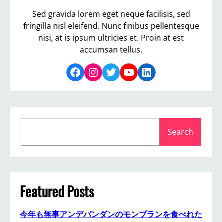
ン
で
Sed gravida lorem eget neque facilisis, sed
は
fringilla nisl eleifend. Nunc finibus pellentesque
カ
nisi, at is ipsum ultricies et. Proin at est
レ
accumsan tellus.
ー
が
Facebook
Instagram
Twitter
YouTube
LinkedIn
好
き
！
鳥
肉
S
入
Search
e
り
a
す
r
ぎ
で
c
す
h
Featured Posts
！
今年も無事アンデパンダンのモンブランを食べれた