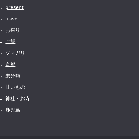
present
travel
お祭り
ご飯
ツマガリ
京都
未分類
甘いもの
神社・お寺
鹿児島