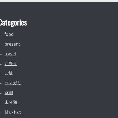
Categories
food
present
travel
お祭り
ご飯
ツマガリ
京都
未分類
甘いもの