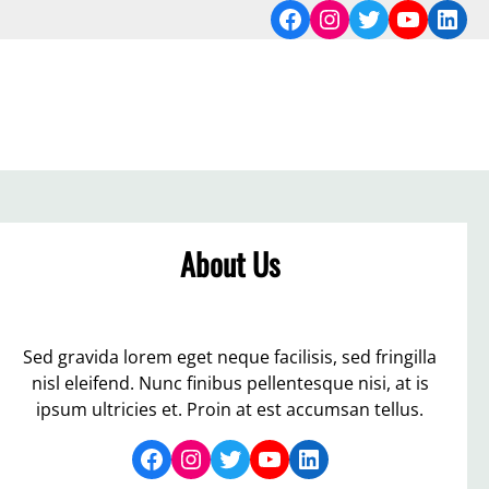
Facebook
Instagram
Twitter
YouTub
Link
About Us
Sed gravida lorem eget neque facilisis, sed fringilla
nisl eleifend. Nunc finibus pellentesque nisi, at is
ipsum ultricies et. Proin at est accumsan tellus.
Facebook
Instagram
Twitter
YouTube
LinkedIn