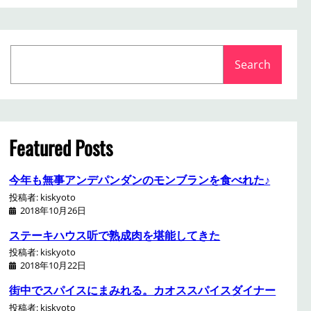
S
Search
e
a
r
c
h
Featured Posts
今年も無事アンデパンダンのモンブランを食べれた♪
投稿者: kiskyoto
2018年10月26日
ステーキハウス听で熟成肉を堪能してきた
投稿者: kiskyoto
2018年10月22日
街中でスパイスにまみれる。カオススパイスダイナー
投稿者: kiskyoto