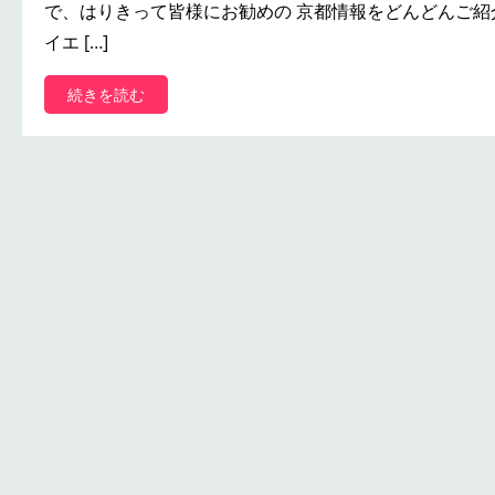
で、はりきって皆様にお勧めの 京都情報をどんどんご紹
イエ […]
:
続きを読む
京
都
別
邸
と
い
う
響
き
、
、
、
ベ
ル
ア
メ
ー