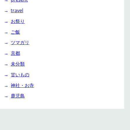
travel
お祭り
ご飯
ツマガリ
京都
未分類
甘いもの
神社・お寺
鹿児島