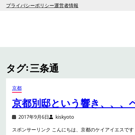
内
プライバシーポリシー
運営者情報
容
を
ス
キ
ッ
プ
タグ:
三条通
京都
京都別邸という響き、、、
2017年9月6日
kiskyoto
スポンサーリンク こんにちは、京都のケイアイエスです