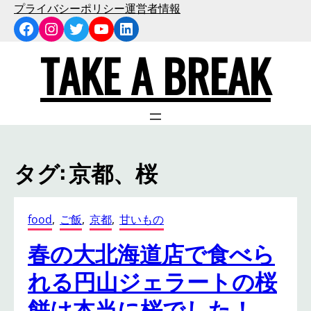
内
プライバシーポリシー
運営者情報
Facebook
Instagram
Twitter
YouTube
LinkedIn
容
を
TAKE A BREAK
ス
キ
ッ
プ
タグ:
京都、桜
food
, 
ご飯
, 
京都
, 
甘いもの
春の大北海道店で食べら
れる円山ジェラートの桜
餅は本当に桜でした！