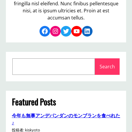
べ
fringilla nisl eleifend. Nunc finibus pellentesque
ら
nisi, at is ipsum ultricies et. Proin at est
れ
accumsan tellus.
る
円
Facebook
Instagram
Twitter
YouTube
LinkedIn
山
ジ
ェ
ラ
ー
S
ト
Search
e
の
a
桜
r
餅
は
c
本
h
Featured Posts
当
に
桜
今年も無事アンデパンダンのモンブランを食べれた
で
♪
し
投稿者: kiskyoto
た