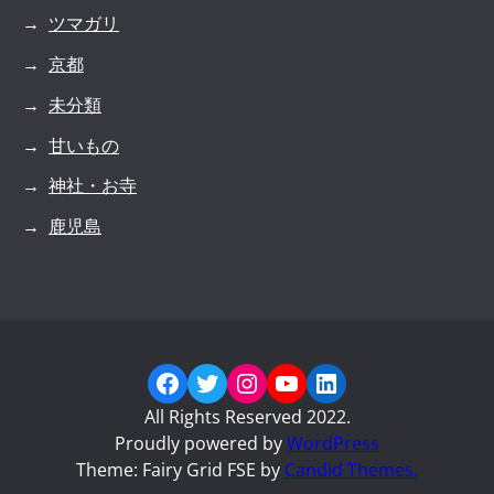
ツマガリ
京都
未分類
甘いもの
神社・お寺
鹿児島
Facebook
Twitter
Instagram
YouTube
LinkedIn
All Rights Reserved 2022.
Proudly powered by
WordPress
Theme: Fairy Grid FSE by
Candid Themes.