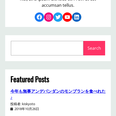
憩
accumsan tellus.
♪
Facebook
Instagram
Twitter
YouTube
LinkedIn
S
Search
e
a
r
c
h
Featured Posts
今年も無事アンデパンダンのモンブランを食べれた
♪
投稿者: kiskyoto
2018年10月26日