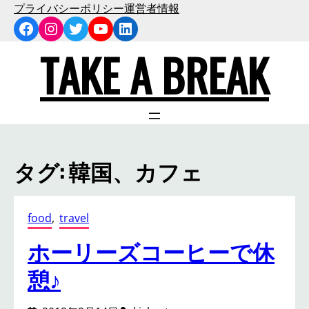
内
プライバシーポリシー
運営者情報
Facebook
Instagram
Twitter
YouTube
LinkedIn
容
を
TAKE A BREAK
ス
キ
ッ
プ
タグ:
韓国、カフェ
food
, 
travel
ホーリーズコーヒーで休
憩♪