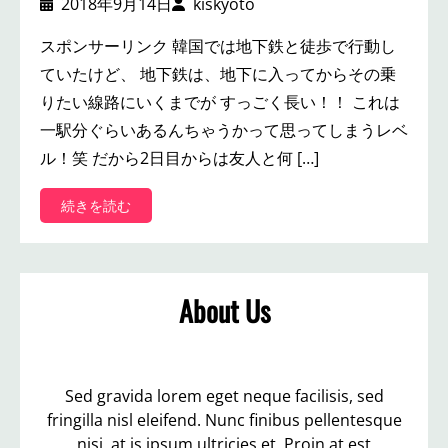
2018年9月14日
kiskyoto
スポンサーリンク 韓国では地下鉄と徒歩で行動し
ていたけど、 地下鉄は、地下に入ってからその乗
りたい線路にいくまでが すっごく長い！！ これは
一駅分ぐらいあるんちゃうかって思ってしまうレベ
ル！笑 だから2日目からは友人と何 […]
:
続きを読む
ホ
ー
リ
ー
About Us
ズ
コ
ー
ヒ
ー
Sed gravida lorem eget neque facilisis, sed
で
fringilla nisl eleifend. Nunc finibus pellentesque
休
nisi, at is ipsum ultricies et. Proin at est