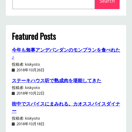
Search
e
a
r
c
h
Featured Posts
今年も無事アンデパンダンのモンブランを食べれた
♪
投稿者: kiskyoto
2018年10月26日
ステーキハウス听で熟成肉を堪能してきた
投稿者: kiskyoto
2018年10月22日
街中でスパイスにまみれる。カオススパイスダイナ
ー
投稿者: kiskyoto
2018年10月18日