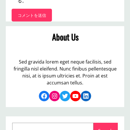
る。
About Us
Sed gravida lorem eget neque facilisis, sed
fringilla nisl eleifend. Nunc finibus pellentesque
nisi, at is ipsum ultricies et. Proin at est
accumsan tellus.
Facebook
Instagram
Twitter
YouTube
LinkedIn
S