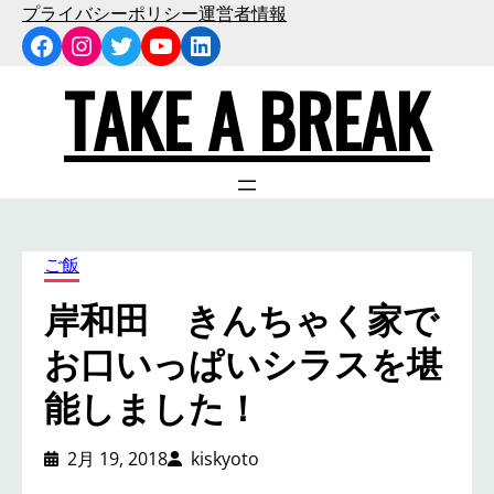
内
プライバシーポリシー
運営者情報
Facebook
Instagram
Twitter
YouTube
LinkedIn
容
を
TAKE A BREAK
ス
キ
ッ
プ
ご飯
岸和田 きんちゃく家で
お口いっぱいシラスを堪
能しました！
2月 19, 2018
kiskyoto