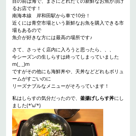
目の前は海で、まさにとれたての新鮮なお魚が頂け
るお店です！
南海本線 岸和田駅から車で10分！
近くには青空市場という新鮮なお魚を購入できる市
場もあるので
魚介が好きな方には最高の場所です♪
さて、さっそく店内に入ろうと思ったら、、、
今シーズンの生しらすは終ってしまっていました
m(_ _)m
ですがその他にも海鮮丼や、天丼などどれもボリュ
ームがすごいのに
リーズナブルなメニューがそろっています！
私はしらすの気分だったので、
釜揚げしらす丼
にし
ました(*’ω’*)