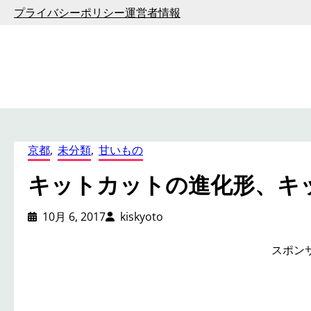
内
プライバシーポリシー
運営者情報
容
を
ス
キ
ッ
プ
京都
, 
未分類
, 
甘いもの
キットカットの進化形、キ
10月 6, 2017
kiskyoto
スポン