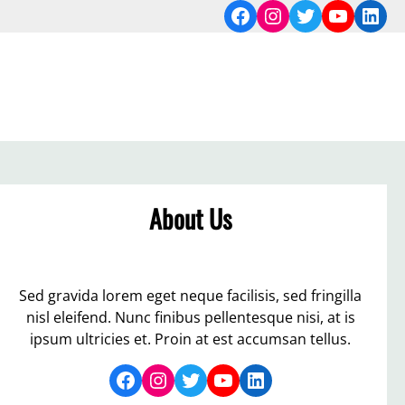
Facebook
Instagram
Twitter
YouTub
Link
About Us
Sed gravida lorem eget neque facilisis, sed fringilla
nisl eleifend. Nunc finibus pellentesque nisi, at is
ipsum ultricies et. Proin at est accumsan tellus.
Facebook
Instagram
Twitter
YouTube
LinkedIn