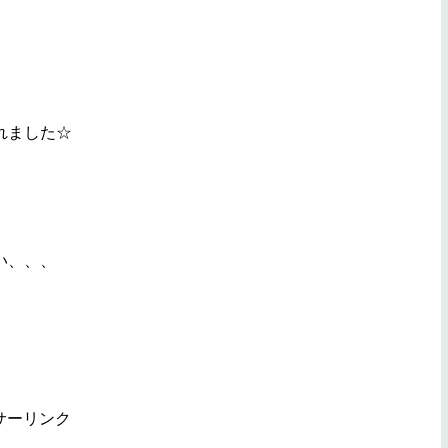
れました☆
い、、、
サーリンク