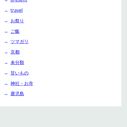
travel
お祭り
ご飯
ツマガリ
京都
未分類
甘いもの
神社・お寺
鹿児島