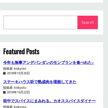
S
Search
e
a
r
c
h
Featured Posts
今年も無事アンデパンダンのモンブランを食べれた♪
投稿者: kiskyoto
2018年10月26日
ステーキハウス听で熟成肉を堪能してきた
投稿者: kiskyoto
2018年10月22日
街中でスパイスにまみれる。カオススパイスダイナー
投稿者: kiskyoto