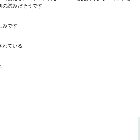
初の試みだそうです！
しみです！
、
されている
と