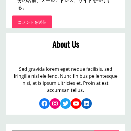
分の名前、メールアドレス、サイトを保存す
る。
About Us
Sed gravida lorem eget neque facilisis, sed
fringilla nisl eleifend. Nunc finibus pellentesque
nisi, at is ipsum ultricies et. Proin at est
accumsan tellus.
Facebook
Instagram
Twitter
YouTube
LinkedIn