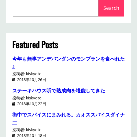
S
Search
e
a
r
c
h
Featured Posts
今年も無事アンデパンダンのモンブランを食べれた
♪
投稿者: kiskyoto
2018年10月26日
ステーキハウス听で熟成肉を堪能してきた
投稿者: kiskyoto
2018年10月22日
街中でスパイスにまみれる。カオススパイスダイナ
ー
投稿者: kiskyoto
2018年10月18日