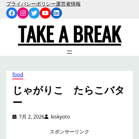
内
プライバシーポリシー
運営者情報
Facebook
Instagram
Twitter
YouTube
LinkedIn
容
を
TAKE A BREAK
ス
キ
ッ
プ
food
じゃがりこ たらこバタ
ー
7月 2, 2026
kiskyoto
スポンサーリンク