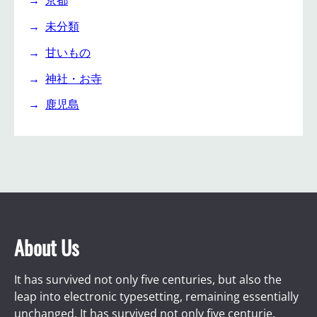
京都
未分類
甘いもの
神社・お寺
鹿児島
About Us
It has survived not only five centuries, but also the
leap into electronic typesetting, remaining essentially
unchanged. It has survived not only five centurie.