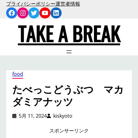
内
プライバシーポリシー
運営者情報
Facebook
Instagram
Twitter
YouTube
LinkedIn
容
を
TAKE A BREAK
ス
キ
ッ
プ
food
たべっこどうぶつ マカ
ダミアナッツ
5月 11, 2024
kiskyoto
スポンサーリンク