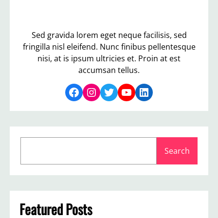
Sed gravida lorem eget neque facilisis, sed
fringilla nisl eleifend. Nunc finibus pellentesque
nisi, at is ipsum ultricies et. Proin at est
accumsan tellus.
Facebook
Instagram
Twitter
YouTube
LinkedIn
S
Search
e
a
r
c
h
Featured Posts