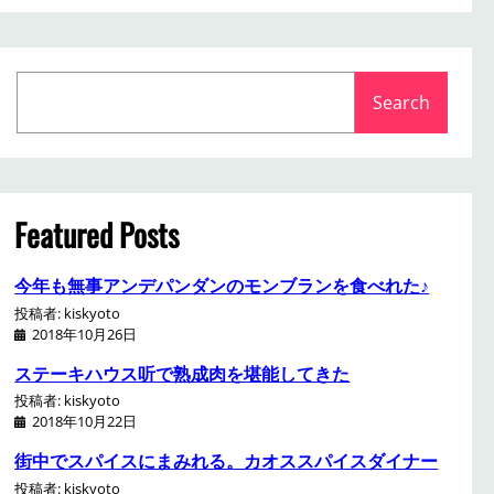
S
Search
e
a
r
c
h
Featured Posts
今年も無事アンデパンダンのモンブランを食べれた♪
投稿者: kiskyoto
2018年10月26日
ステーキハウス听で熟成肉を堪能してきた
投稿者: kiskyoto
2018年10月22日
街中でスパイスにまみれる。カオススパイスダイナー
投稿者: kiskyoto