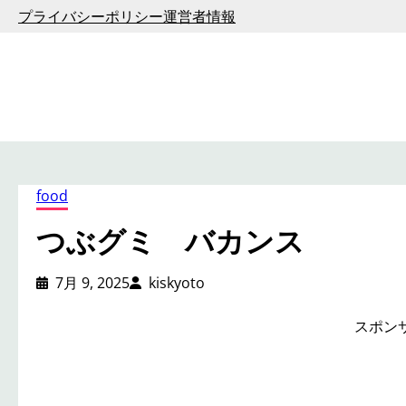
内
プライバシーポリシー
運営者情報
容
を
ス
キ
ッ
プ
food
つぶグミ バカンス
7月 9, 2025
kiskyoto
スポン