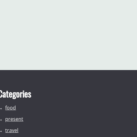
Categories
food
present
travel