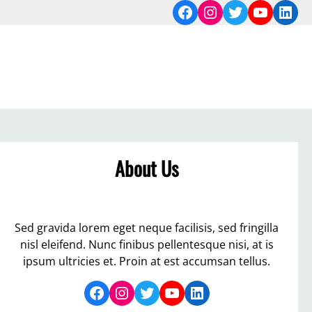
Facebook
Instagram
Twitter
YouTub
Link
About Us
Sed gravida lorem eget neque facilisis, sed fringilla
nisl eleifend. Nunc finibus pellentesque nisi, at is
ipsum ultricies et. Proin at est accumsan tellus.
Facebook
Instagram
Twitter
YouTube
LinkedIn