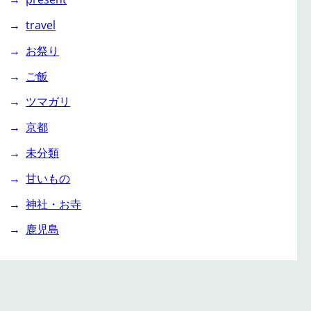
travel
お祭り
ご飯
ツマガリ
京都
未分類
甘いもの
神社・お寺
鹿児島