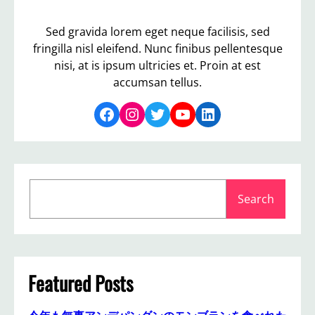
Sed gravida lorem eget neque facilisis, sed
fringilla nisl eleifend. Nunc finibus pellentesque
nisi, at is ipsum ultricies et. Proin at est
accumsan tellus.
Facebook
Instagram
Twitter
YouTube
LinkedIn
S
Search
e
a
r
c
h
Featured Posts