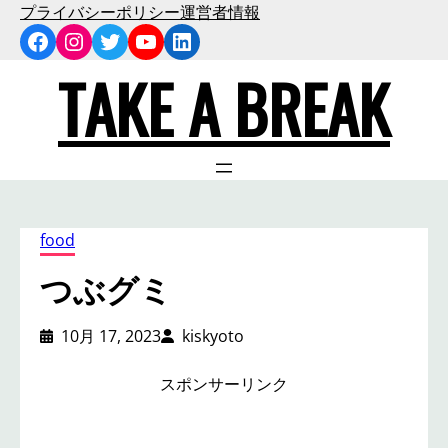
内
プライバシーポリシー
運営者情報
Facebook
Instagram
Twitter
YouTube
LinkedIn
容
を
TAKE A BREAK
ス
キ
ッ
プ
food
つぶグミ
10月 17, 2023
kiskyoto
スポンサーリンク