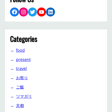
Facebook
Instagram
Twitter
YouTube
LinkedIn
Categories
food
present
travel
お祭り
ご飯
ツマガリ
京都