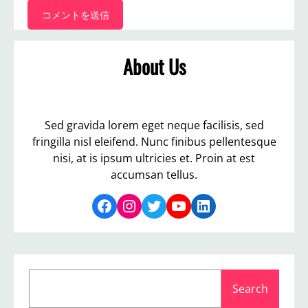
About Us
Sed gravida lorem eget neque facilisis, sed
fringilla nisl eleifend. Nunc finibus pellentesque
nisi, at is ipsum ultricies et. Proin at est
accumsan tellus.
Facebook
Instagram
Twitter
YouTube
LinkedIn
S
Search
e