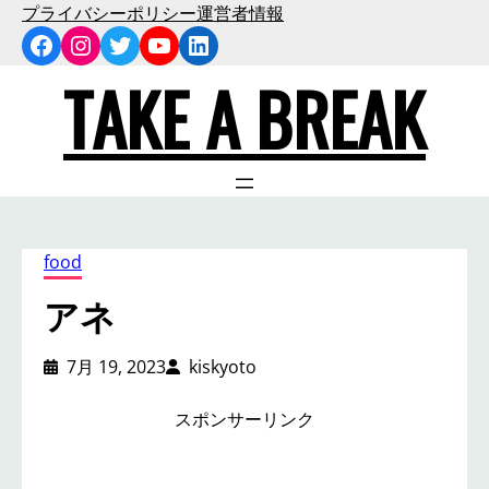
内
プライバシーポリシー
運営者情報
Facebook
Instagram
Twitter
YouTube
LinkedIn
容
を
TAKE A BREAK
ス
キ
ッ
プ
food
アネ
7月 19, 2023
kiskyoto
スポンサーリンク