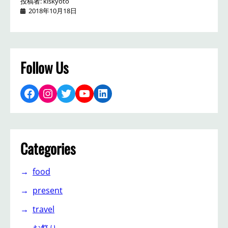
投稿者: kiskyoto
2018年10月18日
Follow Us
Facebook
Instagram
Twitter
YouTube
LinkedIn
Categories
food
present
travel
お祭り