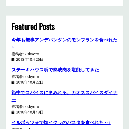
a
r
c
h
Featured Posts
今年も無事アンデパンダンのモンブランを食べれた
♪
投稿者: kiskyoto
2018年10月26日
ステーキハウス听で熟成肉を堪能してきた
投稿者: kiskyoto
2018年10月22日
街中でスパイスにまみれる。カオススパイスダイナ
ー
投稿者: kiskyoto
2018年10月18日
イルポッツォで塩イクラのパスタを食べれた～♪