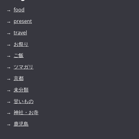
food
present
travel
お祭り
ご飯
ツマガリ
京都
未分類
甘いもの
神社・お寺
鹿児島