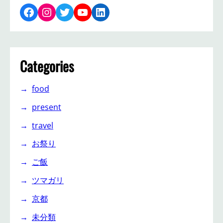
Facebook
Instagram
Twitter
YouTube
LinkedIn
Categories
food
present
travel
お祭り
ご飯
ツマガリ
京都
未分類