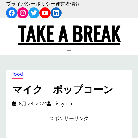
内
プライバシーポリシー
運営者情報
Facebook
Instagram
Twitter
YouTube
LinkedIn
容
を
TAKE A BREAK
ス
キ
ッ
プ
food
マイク ポップコーン
6月 23, 2024
kiskyoto
スポンサーリンク