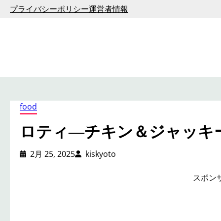
内
プライバシーポリシー
運営者情報
容
を
ス
キ
ッ
プ
food
ロティ―チキン＆ジャッキ
2月 25, 2025
kiskyoto
スポン