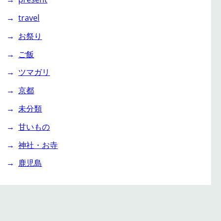
travel
お祭り
ご飯
ツマガリ
京都
未分類
甘いもの
神社・お寺
鹿児島