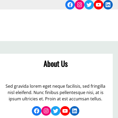
Facebook
Instagram
Twitter
YouTub
Link
About Us
Sed gravida lorem eget neque facilisis, sed fringilla
nisl eleifend. Nunc finibus pellentesque nisi, at is
ipsum ultricies et. Proin at est accumsan tellus.
Facebook
Instagram
Twitter
YouTube
LinkedIn