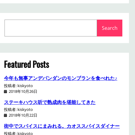
S
Search
e
a
r
c
h
Featured Posts
今年も無事アンデパンダンのモンブランを食べれた♪
投稿者: kiskyoto
2018年10月26日
ステーキハウス听で熟成肉を堪能してきた
投稿者: kiskyoto
2018年10月22日
街中でスパイスにまみれる。カオススパイスダイナー
投稿者: kiskyoto