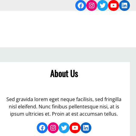
Facebook
Instagram
Twitter
YouTub
Link
About Us
Sed gravida lorem eget neque facilisis, sed fringilla
nisl eleifend. Nunc finibus pellentesque nisi, at is
ipsum ultricies et. Proin at est accumsan tellus.
Facebook
Instagram
Twitter
YouTube
LinkedIn