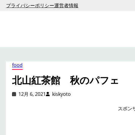
内
プライバシーポリシー
運営者情報
容
を
ス
キ
ッ
プ
food
北山紅茶館 秋のパフェ
12月 6, 2021
kiskyoto
スポン