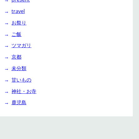
travel
お祭り
ご飯
ツマガリ
京都
未分類
甘いもの
神社・お寺
鹿児島