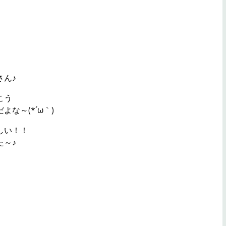
さん♪
こう
な～(*´ω｀)
しい！！
た～♪