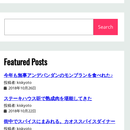
S
Search
e
a
r
c
h
Featured Posts
今年も無事アンデパンダンのモンブランを食べれた♪
投稿者: kiskyoto
2018年10月26日
ステーキハウス听で熟成肉を堪能してきた
投稿者: kiskyoto
2018年10月22日
街中でスパイスにまみれる。カオススパイスダイナー
投稿者: kiskyoto