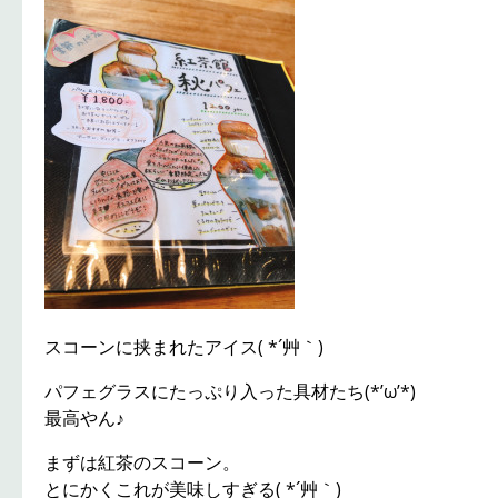
スコーンに挟まれたアイス( *´艸｀)
パフェグラスにたっぷり入った具材たち(*’ω’*)
最高やん♪
まずは紅茶のスコーン。
とにかくこれが美味しすぎる( *´艸｀)