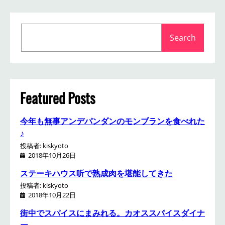
S
Search
e
a
r
c
h
Featured Posts
今年も無事アンデパンダンのモンブランを食べれた
♪
投稿者: kiskyoto
2018年10月26日
ステーキハウス听で熟成肉を堪能してきた
投稿者: kiskyoto
2018年10月22日
街中でスパイスにまみれる。カオススパイスダイナ
ー