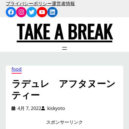
内
プライバシーポリシー
運営者情報
Facebook
Instagram
Twitter
YouTube
LinkedIn
容
を
TAKE A BREAK
ス
キ
ッ
プ
food
ラデュレ アフタヌーン
ティー
4月 7, 2022
kiskyoto
スポンサーリンク