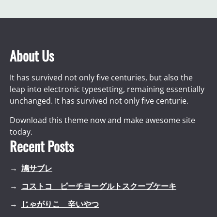
About Us
It has survived not only five centuries, but also the
leap into electronic typesetting, remaining essentially
unchanged. It has survived not only five centurie.
Download this theme now and make awesome site
today.
Recent Posts
鳩サブレ
コストコ ピーチヨーグルトスクープケーキ
じゃがりこ 辛いやつ