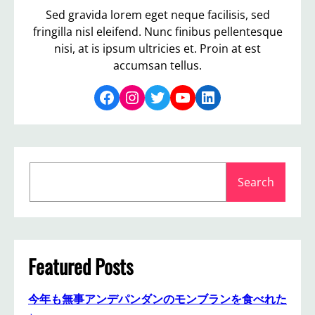
Sed gravida lorem eget neque facilisis, sed
fringilla nisl eleifend. Nunc finibus pellentesque
nisi, at is ipsum ultricies et. Proin at est
accumsan tellus.
Facebook
Instagram
Twitter
YouTube
LinkedIn
S
Search
e
a
r
c
h
Featured Posts
今年も無事アンデパンダンのモンブランを食べれた