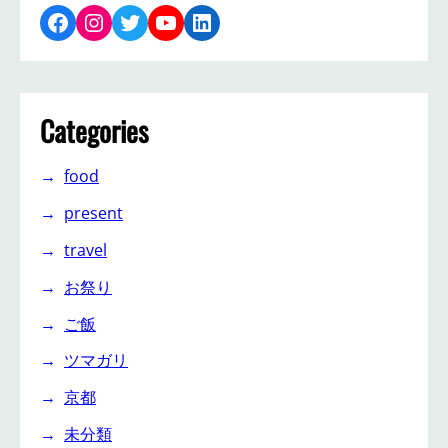
Facebook
Instagram
Twitter
YouTube
LinkedIn
Categories
food
present
travel
お祭り
ご飯
ツマガリ
京都
未分類