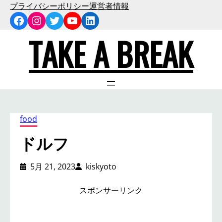
内
プライバシーポリシー
運営者情報
Facebook
Instagram
Twitter
YouTube
LinkedIn
容
を
TAKE A BREAK
ス
キ
ッ
プ
food
ドルフ
5月 21, 2023
kiskyoto
スポンサーリンク