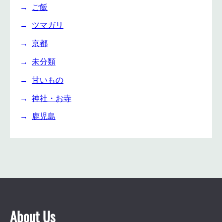
ご飯
ツマガリ
京都
未分類
甘いもの
神社・お寺
鹿児島
About Us