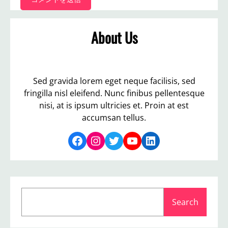
About Us
Sed gravida lorem eget neque facilisis, sed
fringilla nisl eleifend. Nunc finibus pellentesque
nisi, at is ipsum ultricies et. Proin at est
accumsan tellus.
Facebook
Instagram
Twitter
YouTube
LinkedIn
S
Search
e
a