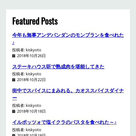
r
c
h
Featured Posts
今年も無事アンデパンダンのモンブランを食べれた
♪
投稿者: kiskyoto
2018年10月26日
ステーキハウス听で熟成肉を堪能してきた
投稿者: kiskyoto
2018年10月22日
街中でスパイスにまみれる。カオススパイスダイナ
ー
投稿者: kiskyoto
2018年10月18日
イルポッツォで塩イクラのパスタを食べれた～♪
投稿者: kiskyoto
2018年10月18日