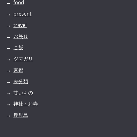
food
present
travel
お祭り
ご飯
ツマガリ
京都
未分類
甘いもの
神社・お寺
鹿児島