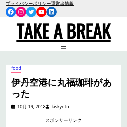
内
プライバシーポリシー
運営者情報
Facebook
Instagram
Twitter
YouTube
LinkedIn
容
を
TAKE A BREAK
ス
キ
ッ
プ
food
伊丹空港に丸福珈琲があ
った
10月 19, 2018
kiskyoto
スポンサーリンク