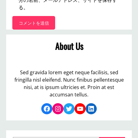
分の名前、メールアドレス、サイトを保存す
る。
About Us
Sed gravida lorem eget neque facilisis, sed
fringilla nisl eleifend. Nunc finibus pellentesque
nisi, at is ipsum ultricies et. Proin at est
accumsan tellus.
Facebook
Instagram
Twitter
YouTube
LinkedIn