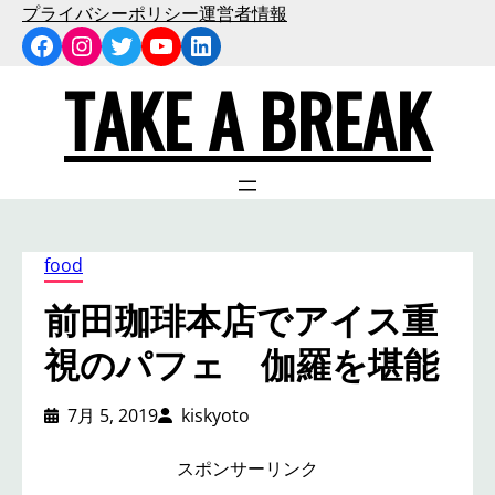
内
プライバシーポリシー
運営者情報
Facebook
Instagram
Twitter
YouTube
LinkedIn
容
を
TAKE A BREAK
ス
キ
ッ
プ
food
前田珈琲本店でアイス重
視のパフェ 伽羅を堪能
7月 5, 2019
kiskyoto
スポンサーリンク