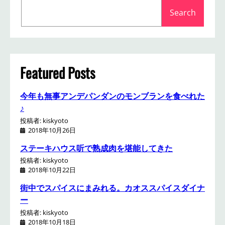
S
Search
e
a
r
c
h
Featured Posts
今年も無事アンデパンダンのモンブランを食べれた
♪
投稿者: kiskyoto
2018年10月26日
ステーキハウス听で熟成肉を堪能してきた
投稿者: kiskyoto
2018年10月22日
街中でスパイスにまみれる。カオススパイスダイナ
ー
投稿者: kiskyoto
2018年10月18日