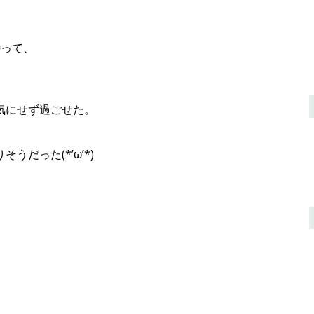
待って、
気にせず過ごせた。
だった(*’ω’*)