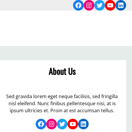
Facebook
Instagram
Twitter
YouTub
Link
About Us
Sed gravida lorem eget neque facilisis, sed fringilla
nisl eleifend. Nunc finibus pellentesque nisi, at is
ipsum ultricies et. Proin at est accumsan tellus.
Facebook
Instagram
Twitter
YouTube
LinkedIn