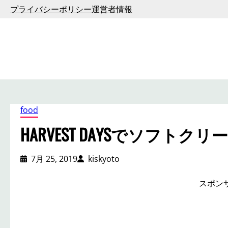
内
プライバシーポリシー
運営者情報
容
を
ス
キ
ッ
プ
food
HARVEST DAYSでソフ
7月 25, 2019
kiskyoto
スポン