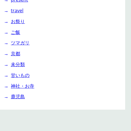
travel
お祭り
ご飯
ツマガリ
京都
未分類
甘いもの
神社・お寺
鹿児島