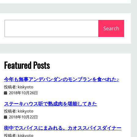
S
Search
e
a
r
c
h
Featured Posts
今年も無事アンデパンダンのモンブランを食べれた♪
投稿者: kiskyoto
2018年10月26日
ステーキハウス听で熟成肉を堪能してきた
投稿者: kiskyoto
2018年10月22日
街中でスパイスにまみれる。カオススパイスダイナー
投稿者: kiskyoto