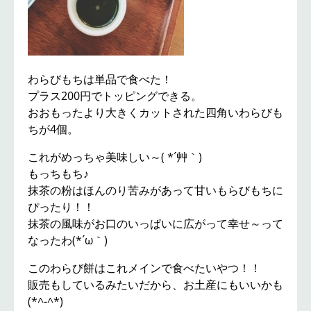
わらびもちは単品で食べた！
プラス200円でトッピングできる。
おおもったより大きくカットされた四角いわらびも
ちが4個。
これがめっちゃ美味しい～( *´艸｀)
もっちもち♪
抹茶の粉はほんのり苦みがあって甘いもらびもちに
ぴったり！！
抹茶の風味がお口のいっぱいに広がって幸せ～って
なったわ(*´ω｀)
このわらび餅はこれメインで食べたいやつ！！
販売もしているみたいだから、お土産にもいいかも
(*^-^*)