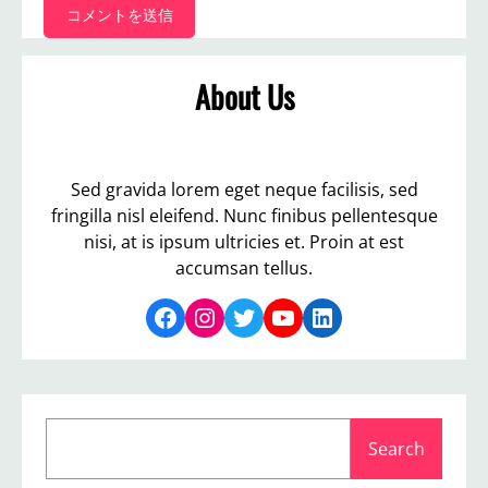
About Us
Sed gravida lorem eget neque facilisis, sed
fringilla nisl eleifend. Nunc finibus pellentesque
nisi, at is ipsum ultricies et. Proin at est
accumsan tellus.
Facebook
Instagram
Twitter
YouTube
LinkedIn
S
Search
e
a