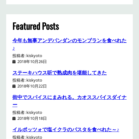
r
c
h
Featured Posts
今年も無事アンデパンダンのモンブランを食べれた
♪
投稿者: kiskyoto
2018年10月26日
ステーキハウス听で熟成肉を堪能してきた
投稿者: kiskyoto
2018年10月22日
街中でスパイスにまみれる。カオススパイスダイナ
ー
投稿者: kiskyoto
2018年10月18日
イルポッツォで塩イクラのパスタを食べれた～♪
投稿者: kiskyoto