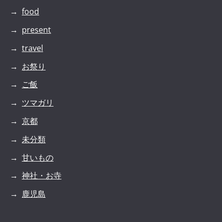
food
present
travel
お祭り
ご飯
ツマガリ
京都
未分類
甘いもの
神社・お寺
鹿児島