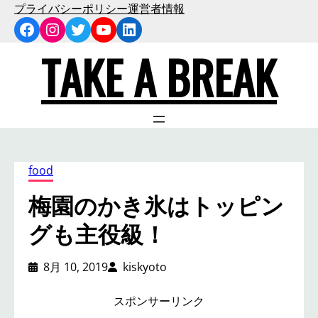
内
プライバシーポリシー
運営者情報
Facebook
Instagram
Twitter
YouTube
LinkedIn
容
を
TAKE A BREAK
ス
キ
ッ
プ
food
梅園のかき氷はトッピン
グも主役級！
8月 10, 2019
kiskyoto
スポンサーリンク