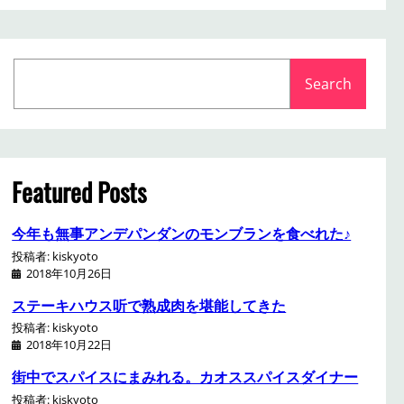
S
Search
e
a
r
c
h
Featured Posts
今年も無事アンデパンダンのモンブランを食べれた♪
投稿者: kiskyoto
2018年10月26日
ステーキハウス听で熟成肉を堪能してきた
投稿者: kiskyoto
2018年10月22日
街中でスパイスにまみれる。カオススパイスダイナー
投稿者: kiskyoto