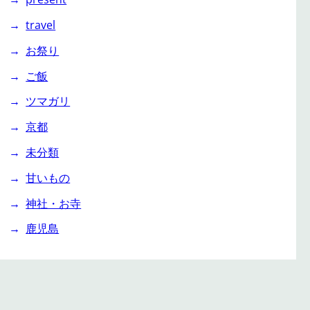
travel
お祭り
ご飯
ツマガリ
京都
未分類
甘いもの
神社・お寺
鹿児島