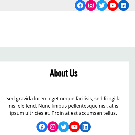
Facebook
Instagram
Twitter
YouTub
Link
About Us
Sed gravida lorem eget neque facilisis, sed fringilla
nisl eleifend. Nunc finibus pellentesque nisi, at is
ipsum ultricies et. Proin at est accumsan tellus.
Facebook
Instagram
Twitter
YouTube
LinkedIn