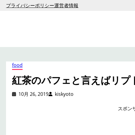
内
プライバシーポリシー
運営者情報
容
を
ス
キ
ッ
プ
food
紅茶のパフェと言えばリプ
10月 26, 2019
kiskyoto
スポン