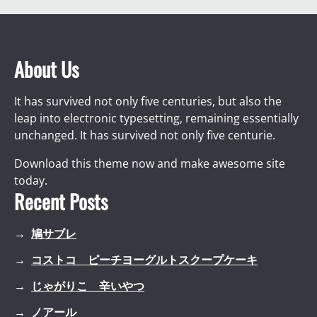
About Us
It has survived not only five centuries, but also the
leap into electronic typesetting, remaining essentially
unchanged. It has survived not only five centurie.
Download this theme now and make awesome site
today.
Recent Posts
鳩サブレ
コストコ ピーチヨーグルトスクープケーキ
じゃがりこ 辛いやつ
ノアール