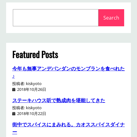
S
Search
e
a
r
c
h
Featured Posts
今年も無事アンデパンダンのモンブランを食べれた
♪
投稿者: kiskyoto
2018年10月26日
ステーキハウス听で熟成肉を堪能してきた
投稿者: kiskyoto
2018年10月22日
街中でスパイスにまみれる。カオススパイスダイナ
ー