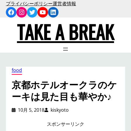
内
プライバシーポリシー
運営者情報
Facebook
Instagram
Twitter
YouTube
LinkedIn
容
を
TAKE A BREAK
ス
キ
ッ
プ
food
京都ホテルオークラのケ
ーキは見た目も華やか♪
10月 5, 2018
kiskyoto
スポンサーリンク