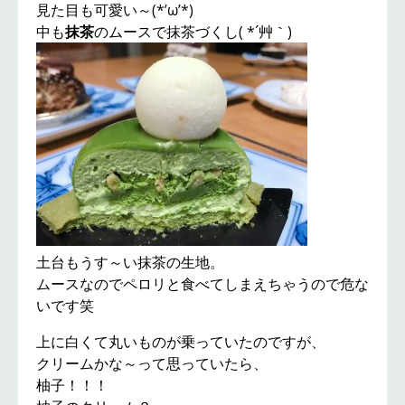
見た目も可愛い～(*’ω’*)
中も
抹茶
のムースで抹茶づくし( *´艸｀)
土台もうす～い抹茶の生地。
ムースなのでペロリと食べてしまえちゃうので危な
いです笑
上に白くて丸いものが乗っていたのですが、
クリームかな～って思っていたら、
柚子！！！