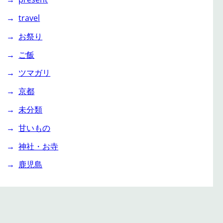
travel
お祭り
ご飯
ツマガリ
京都
未分類
甘いもの
神社・お寺
鹿児島