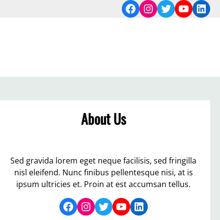
Facebook
Instagram
Twitter
YouTub
Link
About Us
Sed gravida lorem eget neque facilisis, sed fringilla
nisl eleifend. Nunc finibus pellentesque nisi, at is
ipsum ultricies et. Proin at est accumsan tellus.
Facebook
Instagram
Twitter
YouTube
LinkedIn