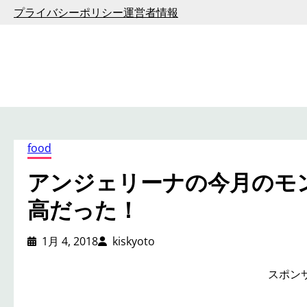
内
プライバシーポリシー
運営者情報
容
を
ス
キ
ッ
プ
food
アンジェリーナの今月のモ
高だった！
1月 4, 2018
kiskyoto
スポン