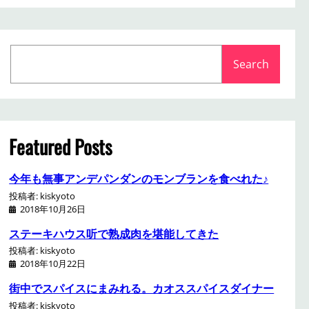
S
Search
e
a
r
c
h
Featured Posts
今年も無事アンデパンダンのモンブランを食べれた♪
投稿者: kiskyoto
2018年10月26日
ステーキハウス听で熟成肉を堪能してきた
投稿者: kiskyoto
2018年10月22日
街中でスパイスにまみれる。カオススパイスダイナー
投稿者: kiskyoto