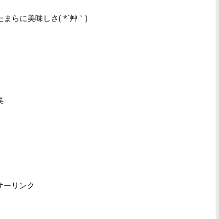
らに美味しさ( *´艸｀)
笑
サーリンク