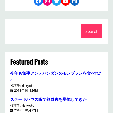
Facebook
Instagram
Twitter
YouTube
LinkedIn
S
Search
e
a
r
c
h
Featured Posts
今年も無事アンデパンダンのモンブランを食べれた
♪
投稿者: kiskyoto
2018年10月26日
ステーキハウス听で熟成肉を堪能してきた
投稿者: kiskyoto
2018年10月22日