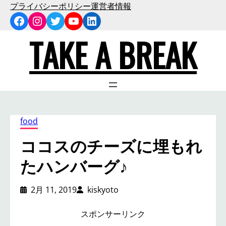
内
プライバシーポリシー
運営者情報
Facebook
Instagram
Twitter
YouTube
LinkedIn
容
を
TAKE A BREAK
ス
キ
ッ
プ
food
ココスのチーズに埋もれ
たハンバーグ♪
2月 11, 2019
kiskyoto
スポンサーリンク