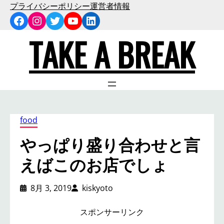
内
プライバシーポリシー
運営者情報
Facebook
Instagram
Twitter
YouTube
LinkedIn
容
を
TAKE A BREAK
ス
キ
ッ
プ
food
やっぱり盛り合わせと言
えばこのお店でしょ
8月 3, 2019
kiskyoto
スポンサーリンク