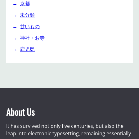
京都
未分類
甘いもの
神社・お寺
鹿児島
About Us
It has survived not only five centuries, but also the
leap into electronic typesetting, remaining essentially