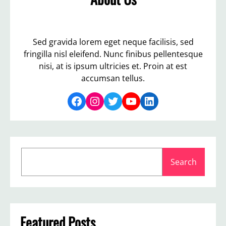
Sed gravida lorem eget neque facilisis, sed
fringilla nisl eleifend. Nunc finibus pellentesque
nisi, at is ipsum ultricies et. Proin at est
accumsan tellus.
Facebook
Instagram
Twitter
YouTube
LinkedIn
S
Search
e
a
r
c
h
Featured Posts