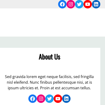
Facebook
Instagram
Twitter
YouTub
Link
About Us
Sed gravida lorem eget neque facilisis, sed fringilla
nisl eleifend. Nunc finibus pellentesque nisi, at is
ipsum ultricies et. Proin at est accumsan tellus.
Facebook
Instagram
Twitter
YouTube
LinkedIn