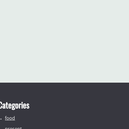
Categories
food
present