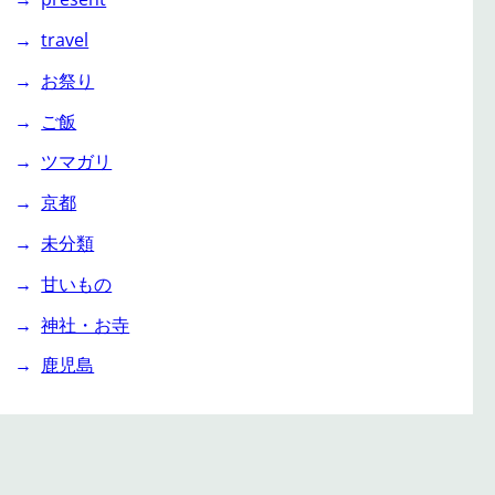
travel
お祭り
ご飯
ツマガリ
京都
未分類
甘いもの
神社・お寺
鹿児島