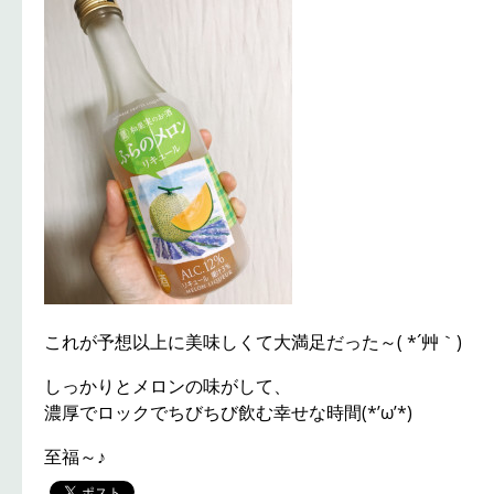
これが予想以上に美味しくて大満足だった～( *´艸｀)
しっかりとメロンの味がして、
濃厚でロックでちびちび飲む幸せな時間(*’ω’*)
至福～♪