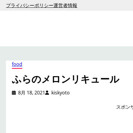
内
プライバシーポリシー
運営者情報
容
を
ス
キ
ッ
プ
food
ふらのメロンリキュール
8月 18, 2021
kiskyoto
スポン