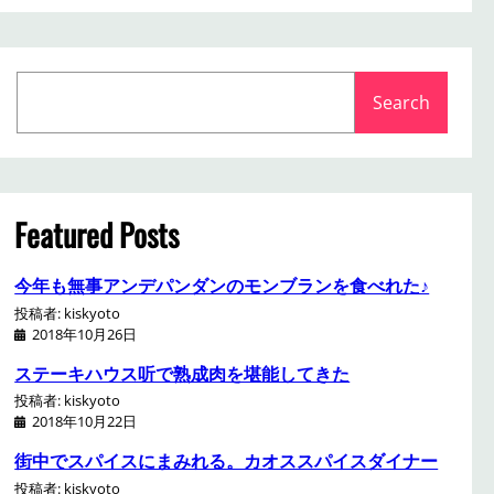
S
Search
e
a
r
c
h
Featured Posts
今年も無事アンデパンダンのモンブランを食べれた♪
投稿者: kiskyoto
2018年10月26日
ステーキハウス听で熟成肉を堪能してきた
投稿者: kiskyoto
2018年10月22日
街中でスパイスにまみれる。カオススパイスダイナー
投稿者: kiskyoto