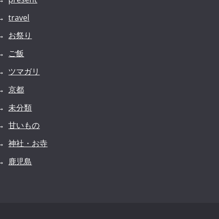
travel
お祭り
ご飯
ツマガリ
京都
未分類
甘いもの
神社・お寺
鹿児島