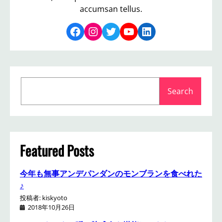
accumsan tellus.
Facebook
Instagram
Twitter
YouTube
LinkedIn
S
Search
e
a
r
c
h
Featured Posts
今年も無事アンデパンダンのモンブランを食べれた
♪
投稿者: kiskyoto
2018年10月26日