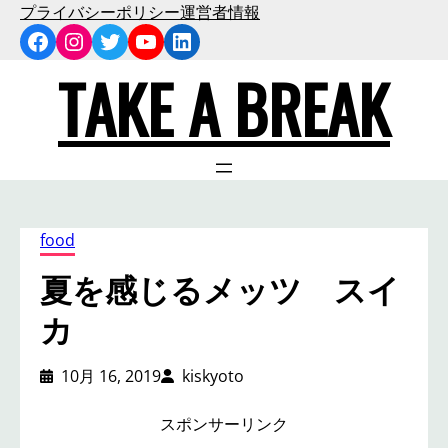
内
プライバシーポリシー
運営者情報
Facebook
Instagram
Twitter
YouTube
LinkedIn
容
を
TAKE A BREAK
ス
キ
ッ
プ
food
夏を感じるメッツ スイ
カ
10月 16, 2019
kiskyoto
スポンサーリンク