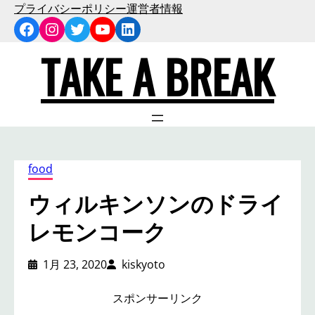
内
プライバシーポリシー
運営者情報
Facebook
Instagram
Twitter
YouTube
LinkedIn
容
を
TAKE A BREAK
ス
キ
ッ
プ
food
ウィルキンソンのドライ
レモンコーク
1月 23, 2020
kiskyoto
スポンサーリンク