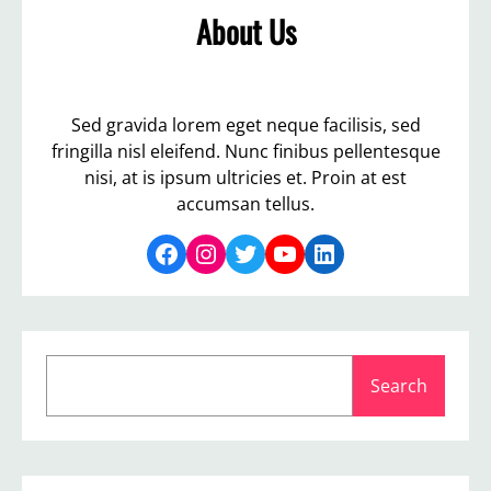
About Us
Sed gravida lorem eget neque facilisis, sed
fringilla nisl eleifend. Nunc finibus pellentesque
nisi, at is ipsum ultricies et. Proin at est
accumsan tellus.
Facebook
Instagram
Twitter
YouTube
LinkedIn
S
Search
e
a
r
c