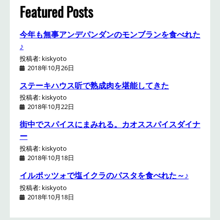
h
Featured Posts
今年も無事アンデパンダンのモンブランを食べれた
♪
投稿者: kiskyoto
2018年10月26日
ステーキハウス听で熟成肉を堪能してきた
投稿者: kiskyoto
2018年10月22日
街中でスパイスにまみれる。カオススパイスダイナ
ー
投稿者: kiskyoto
2018年10月18日
イルポッツォで塩イクラのパスタを食べれた～♪
投稿者: kiskyoto
2018年10月18日