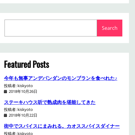
S
Search
e
a
r
c
h
Featured Posts
今年も無事アンデパンダンのモンブランを食べれた♪
投稿者: kiskyoto
2018年10月26日
ステーキハウス听で熟成肉を堪能してきた
投稿者: kiskyoto
2018年10月22日
街中でスパイスにまみれる。カオススパイスダイナー
投稿者: kiskyoto