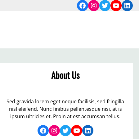
Facebook
Instagram
Twitter
YouTub
Link
About Us
Sed gravida lorem eget neque facilisis, sed fringilla
nisl eleifend. Nunc finibus pellentesque nisi, at is
ipsum ultricies et. Proin at est accumsan tellus.
Facebook
Instagram
Twitter
YouTube
LinkedIn