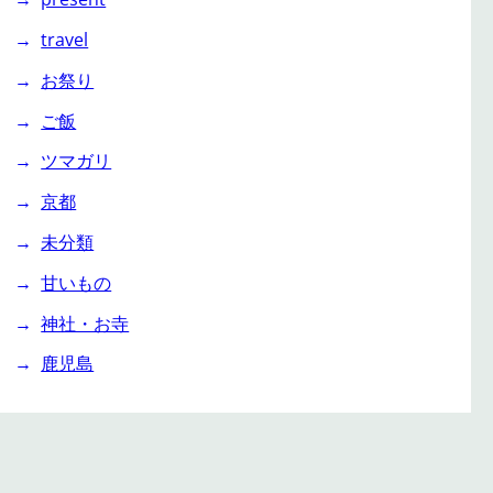
travel
お祭り
ご飯
ツマガリ
京都
未分類
甘いもの
神社・お寺
鹿児島