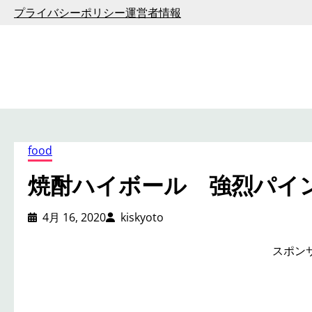
内
プライバシーポリシー
運営者情報
容
を
ス
キ
ッ
プ
food
焼酎ハイボール 強烈パイ
4月 16, 2020
kiskyoto
スポン