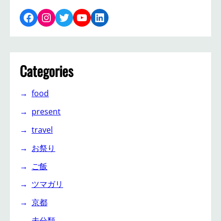
Facebook
Instagram
Twitter
YouTube
LinkedIn
Categories
food
present
travel
お祭り
ご飯
ツマガリ
京都
未分類