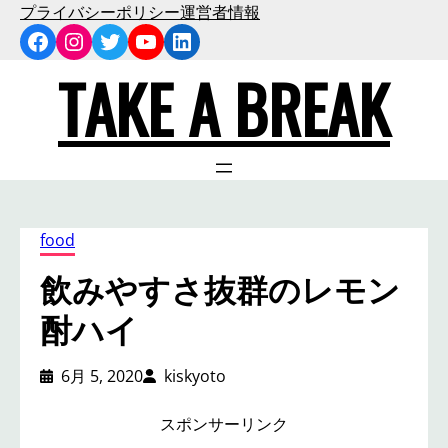
内
プライバシーポリシー
運営者情報
Facebook
Instagram
Twitter
YouTube
LinkedIn
容
を
TAKE A BREAK
ス
キ
ッ
プ
food
飲みやすさ抜群のレモン
酎ハイ
6月 5, 2020
kiskyoto
スポンサーリンク