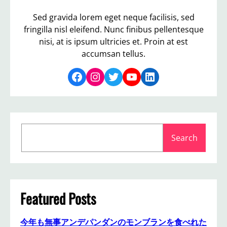
Sed gravida lorem eget neque facilisis, sed
fringilla nisl eleifend. Nunc finibus pellentesque
nisi, at is ipsum ultricies et. Proin at est
accumsan tellus.
Facebook
Instagram
Twitter
YouTube
LinkedIn
S
Search
e
a
r
c
h
Featured Posts
今年も無事アンデパンダンのモンブランを食べれた