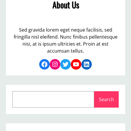
About Us
Sed gravida lorem eget neque facilisis, sed
fringilla nisl eleifend. Nunc finibus pellentesque
nisi, at is ipsum ultricies et. Proin at est
accumsan tellus.
Facebook
Instagram
Twitter
YouTube
LinkedIn
S
Search
e
a
r
c
h