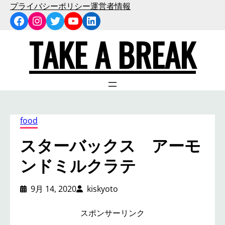
内
プライバシーポリシー
運営者情報
Facebook
Instagram
Twitter
YouTube
LinkedIn
容
を
TAKE A BREAK
ス
キ
ッ
プ
food
スターバックス アーモ
ンドミルクラテ
9月 14, 2020
kiskyoto
スポンサーリンク