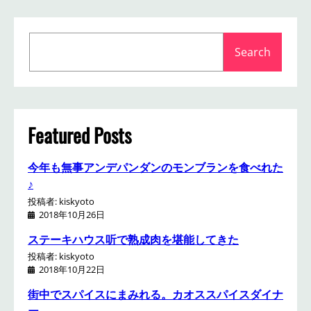
S
Search
e
a
r
c
h
Featured Posts
今年も無事アンデパンダンのモンブランを食べれた
♪
投稿者: kiskyoto
2018年10月26日
ステーキハウス听で熟成肉を堪能してきた
投稿者: kiskyoto
2018年10月22日
街中でスパイスにまみれる。カオススパイスダイナ
ー