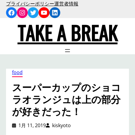
内
プライバシーポリシー
運営者情報
Facebook
Instagram
Twitter
YouTube
LinkedIn
容
を
TAKE A BREAK
ス
キ
ッ
プ
food
スーパーカップのショコ
ラオランジュは上の部分
が好きだった！
1月 11, 2019
kiskyoto