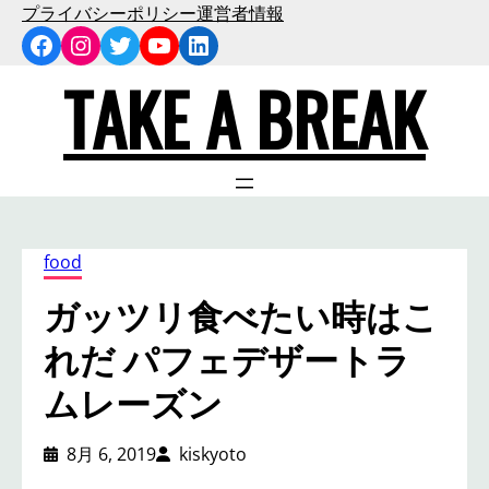
内
プライバシーポリシー
運営者情報
Facebook
Instagram
Twitter
YouTube
LinkedIn
容
を
TAKE A BREAK
ス
キ
ッ
プ
food
ガッツリ食べたい時はこ
れだ パフェデザートラ
ムレーズン
8月 6, 2019
kiskyoto