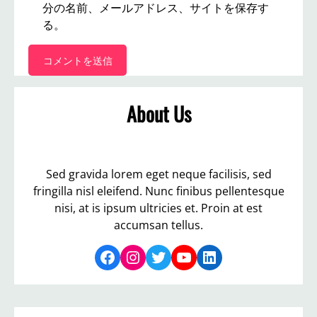
分の名前、メールアドレス、サイトを保存す
る。
About Us
Sed gravida lorem eget neque facilisis, sed
fringilla nisl eleifend. Nunc finibus pellentesque
nisi, at is ipsum ultricies et. Proin at est
accumsan tellus.
Facebook
Instagram
Twitter
YouTube
LinkedIn