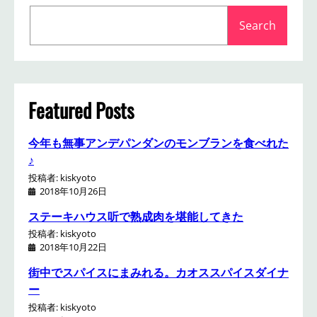
S
Search
e
a
r
c
h
Featured Posts
今年も無事アンデパンダンのモンブランを食べれた
♪
投稿者: kiskyoto
2018年10月26日
ステーキハウス听で熟成肉を堪能してきた
投稿者: kiskyoto
2018年10月22日
街中でスパイスにまみれる。カオススパイスダイナ
ー
投稿者: kiskyoto