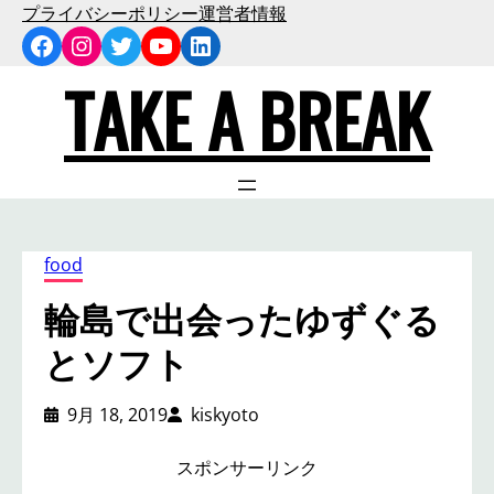
内
プライバシーポリシー
運営者情報
Facebook
Instagram
Twitter
YouTube
LinkedIn
容
を
TAKE A BREAK
ス
キ
ッ
プ
food
輪島で出会ったゆずぐる
とソフト
9月 18, 2019
kiskyoto
スポンサーリンク