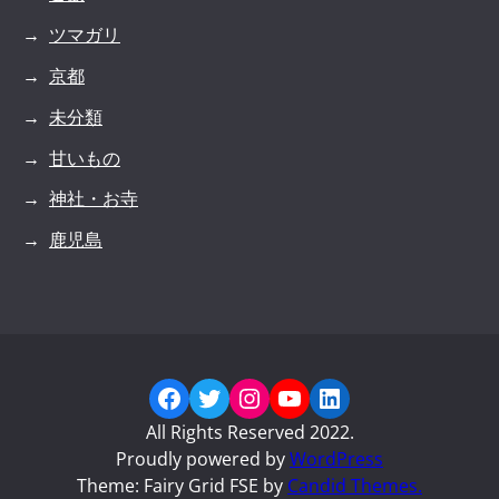
ツマガリ
京都
未分類
甘いもの
神社・お寺
鹿児島
Facebook
Twitter
Instagram
YouTube
LinkedIn
All Rights Reserved 2022.
Proudly powered by
WordPress
Theme: Fairy Grid FSE by
Candid Themes.