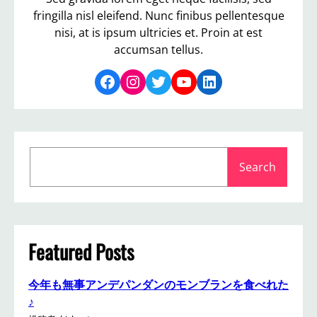
fringilla nisl eleifend. Nunc finibus pellentesque
nisi, at is ipsum ultricies et. Proin at est
accumsan tellus.
Facebook
Instagram
Twitter
YouTube
LinkedIn
S
Search
e
a
r
c
h
Featured Posts
今年も無事アンデパンダンのモンブランを食べれた
♪