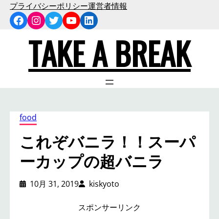
内
プライバシーポリシー
運営者情報
Facebook
Instagram
Twitter
YouTube
LinkedIn
容
を
TAKE A BREAK
ス
キ
ッ
プ
food
これぞバニラ！！スーパ
ーカップの超バニラ
10月 31, 2019
kiskyoto
スポンサーリンク