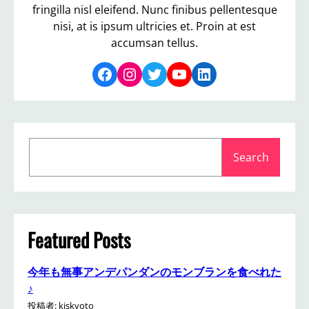
fringilla nisl eleifend. Nunc finibus pellentesque
nisi, at is ipsum ultricies et. Proin at est
accumsan tellus.
Facebook
Instagram
Twitter
YouTube
LinkedIn
S
Search
e
a
r
c
h
Featured Posts
今年も無事アンデパンダンのモンブランを食べれた
♪
投稿者: kiskyoto