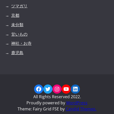
ツマガリ
京都
未分類
甘いもの
神社・お寺
鹿児島
Facebook
Twitter
Instagram
YouTube
LinkedIn
All Rights Reserved 2022.
Proudly powered by
WordPress
Theme: Fairy Grid FSE by
Candid Themes.