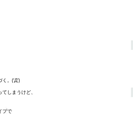
(‘Д’)
ってしまうけど、
イプで