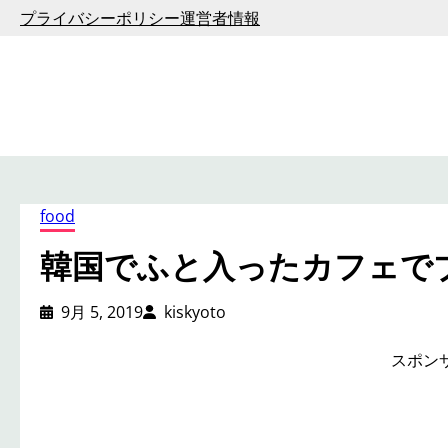
内
プライバシーポリシー
運営者情報
容
を
ス
キ
ッ
プ
food
韓国でふと入ったカフェで
9月 5, 2019
kiskyoto
スポン