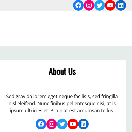
Facebook
Instagram
Twitter
YouTub
Link
About Us
Sed gravida lorem eget neque facilisis, sed fringilla
nisl eleifend. Nunc finibus pellentesque nisi, at is
ipsum ultricies et. Proin at est accumsan tellus.
Facebook
Instagram
Twitter
YouTube
LinkedIn