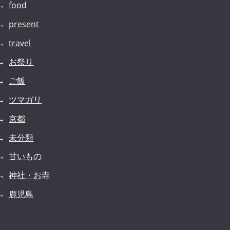
food
present
travel
お祭り
ご飯
ツマガリ
京都
未分類
甘いもの
神社・お寺
鹿児島