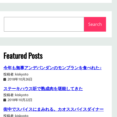
S
Search
e
a
r
c
h
Featured Posts
今年も無事アンデパンダンのモンブランを食べれた♪
投稿者: kiskyoto
2018年10月26日
ステーキハウス听で熟成肉を堪能してきた
投稿者: kiskyoto
2018年10月22日
街中でスパイスにまみれる。カオススパイスダイナー
投稿者: kiskyoto