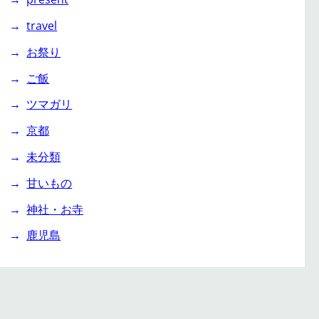
travel
お祭り
ご飯
ツマガリ
京都
未分類
甘いもの
神社・お寺
鹿児島