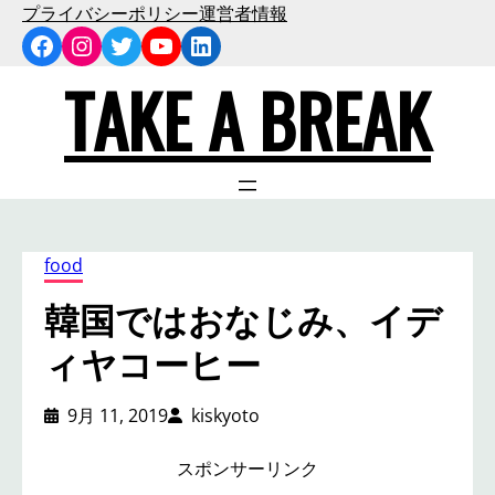
内
プライバシーポリシー
運営者情報
Facebook
Instagram
Twitter
YouTube
LinkedIn
容
を
TAKE A BREAK
ス
キ
ッ
プ
food
韓国ではおなじみ、イデ
ィヤコーヒー
9月 11, 2019
kiskyoto
スポンサーリンク