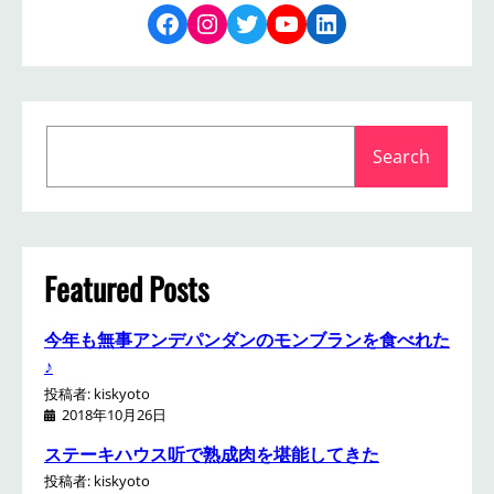
Facebook
Instagram
Twitter
YouTube
LinkedIn
S
Search
e
a
r
c
h
Featured Posts
今年も無事アンデパンダンのモンブランを食べれた
♪
投稿者: kiskyoto
2018年10月26日
ステーキハウス听で熟成肉を堪能してきた
投稿者: kiskyoto