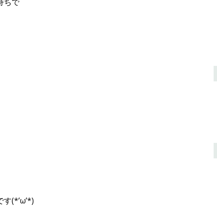
持ちで
です(*’ω’*)