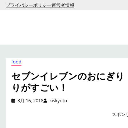
内
プライバシーポリシー
運営者情報
容
を
ス
キ
ッ
プ
food
セブンイレブンのおにぎり
りがすごい！
8月 16, 2018
kiskyoto
スポン