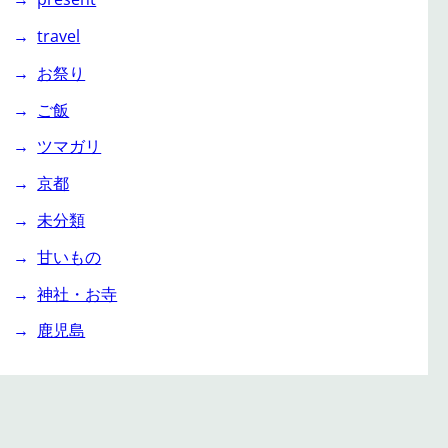
travel
お祭り
ご飯
ツマガリ
京都
未分類
甘いもの
神社・お寺
鹿児島