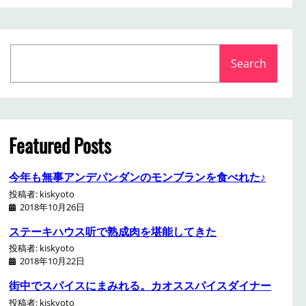
S
Search
e
a
r
c
h
Featured Posts
今年も無事アンデパンダンのモンブランを食べれた♪
投稿者: kiskyoto
2018年10月26日
ステーキハウス听で熟成肉を堪能してきた
投稿者: kiskyoto
2018年10月22日
街中でスパイスにまみれる。カオススパイスダイナー
投稿者: kiskyoto