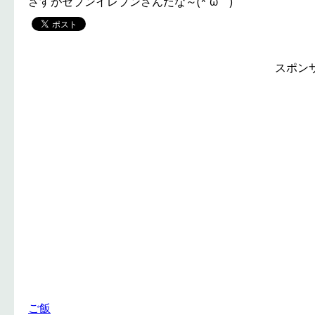
さすがセブンイレブンさんだな～(*´ω｀)
スポン
ご飯