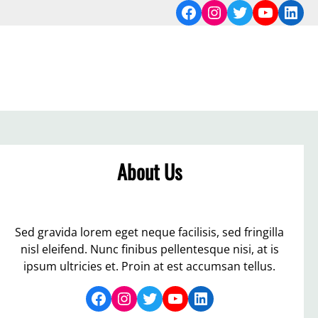
Facebook
Instagram
Twitter
YouTub
Link
About Us
Sed gravida lorem eget neque facilisis, sed fringilla
nisl eleifend. Nunc finibus pellentesque nisi, at is
ipsum ultricies et. Proin at est accumsan tellus.
Facebook
Instagram
Twitter
YouTube
LinkedIn