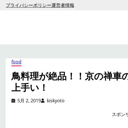
内
プライバシーポリシー
運営者情報
容
を
ス
キ
ッ
プ
food
鳥料理が絶品！！京の禅車
上手い！
5月 2, 2019
kiskyoto
スポン