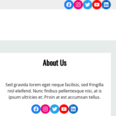
Facebook
Instagram
Twitter
YouTub
Link
About Us
Sed gravida lorem eget neque facilisis, sed fringilla
nisl eleifend. Nunc finibus pellentesque nisi, at is
ipsum ultricies et. Proin at est accumsan tellus.
Facebook
Instagram
Twitter
YouTube
LinkedIn