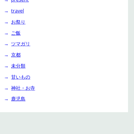
travel
お祭り
ご飯
ツマガリ
京都
未分類
甘いもの
神社・お寺
鹿児島