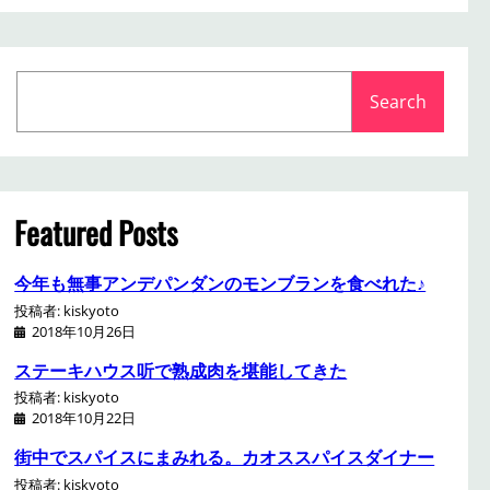
S
Search
e
a
r
c
h
Featured Posts
今年も無事アンデパンダンのモンブランを食べれた♪
投稿者: kiskyoto
2018年10月26日
ステーキハウス听で熟成肉を堪能してきた
投稿者: kiskyoto
2018年10月22日
街中でスパイスにまみれる。カオススパイスダイナー
投稿者: kiskyoto