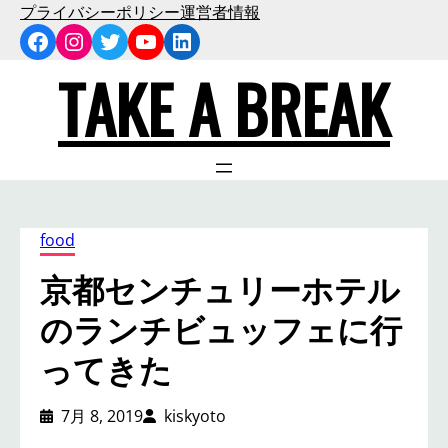
内
プライバシーポリシー
運営者情報
Facebook
Instagram
Twitter
YouTube
LinkedIn
容
を
TAKE A BREAK
ス
キ
ッ
プ
food
京都センチュリーホテル
のランチビュッフェに行
ってきた
7月 8, 2019
kiskyoto