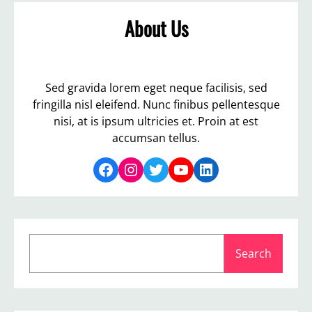
About Us
Sed gravida lorem eget neque facilisis, sed
fringilla nisl eleifend. Nunc finibus pellentesque
nisi, at is ipsum ultricies et. Proin at est
accumsan tellus.
Facebook
Instagram
Twitter
YouTube
LinkedIn
S
Search
e
a
r
c