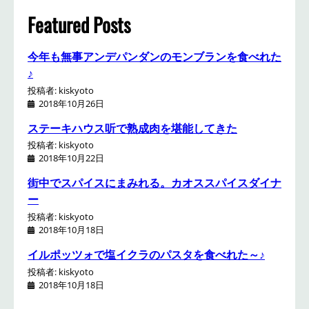
h
Featured Posts
今年も無事アンデパンダンのモンブランを食べれた
♪
投稿者: kiskyoto
2018年10月26日
ステーキハウス听で熟成肉を堪能してきた
投稿者: kiskyoto
2018年10月22日
街中でスパイスにまみれる。カオススパイスダイナ
ー
投稿者: kiskyoto
2018年10月18日
イルポッツォで塩イクラのパスタを食べれた～♪
投稿者: kiskyoto
2018年10月18日