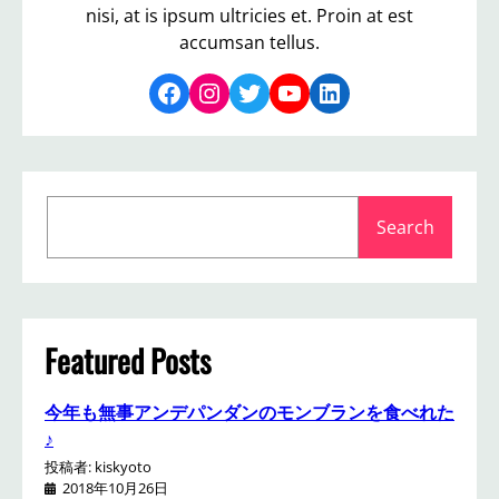
nisi, at is ipsum ultricies et. Proin at est
accumsan tellus.
Facebook
Instagram
Twitter
YouTube
LinkedIn
S
Search
e
a
r
c
h
Featured Posts
今年も無事アンデパンダンのモンブランを食べれた
♪
投稿者: kiskyoto
2018年10月26日