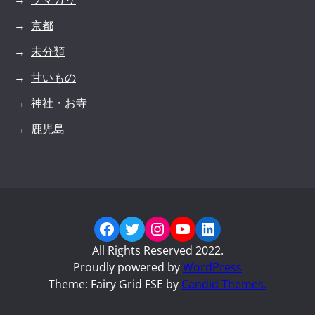
京都
未分類
甘いもの
神社・お寺
鹿児島
Facebook
Twitter
Instagram
YouTube
LinkedIn
All Rights Reserved 2022.
Proudly powered by
WordPress
Theme: Fairy Grid FSE by
Candid Themes.