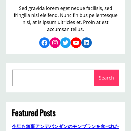
Sed gravida lorem eget neque facilisis, sed
fringilla nisl eleifend. Nunc finibus pellentesque
nisi, at is ipsum ultricies et. Proin at est
accumsan tellus.
Facebook
Instagram
Twitter
YouTube
LinkedIn
S
Search
e
a
r
c
h
Featured Posts
今年も無事アンデパンダンのモンブランを食べれた