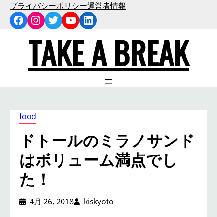
内
プライバシーポリシー
運営者情報
Facebook
Instagram
Twitter
YouTube
LinkedIn
容
を
TAKE A BREAK
ス
キ
ッ
プ
food
ドトールのミラノサンド
はボリューム満点でし
た！
4月 26, 2018
kiskyoto