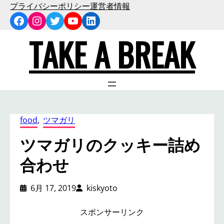
内
プライバシーポリシー
運営者情報
Facebook
Instagram
Twitter
YouTube
LinkedIn
容
を
TAKE A BREAK
ス
キ
ッ
プ
food
, 
ツマガリ
ツマガリのクッキー詰め
合わせ
6月 17, 2019
kiskyoto
スポンサーリンク