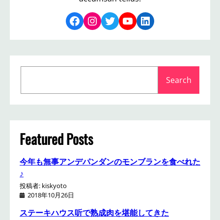
Facebook
Instagram
Twitter
YouTube
LinkedIn
S
Search
e
a
r
c
h
Featured Posts
今年も無事アンデパンダンのモンブランを食べれた
♪
投稿者: kiskyoto
2018年10月26日
ステーキハウス听で熟成肉を堪能してきた