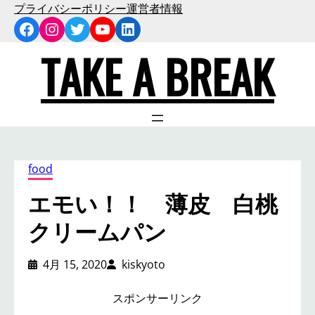
内
プライバシーポリシー
運営者情報
Facebook
Instagram
Twitter
YouTube
LinkedIn
容
を
TAKE A BREAK
ス
キ
ッ
プ
food
エモい！！ 薄皮 白桃
クリームパン
4月 15, 2020
kiskyoto
スポンサーリンク