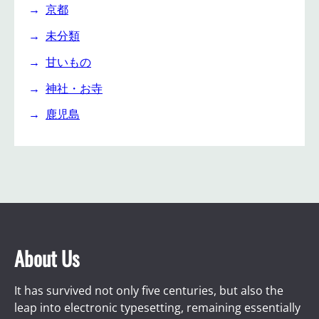
京都
未分類
甘いもの
神社・お寺
鹿児島
About Us
It has survived not only five centuries, but also the
leap into electronic typesetting, remaining essentially