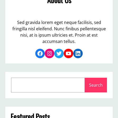
Sed gravida lorem eget neque facilisis, sed
fringilla nisl eleifend. Nunc finibus pellentesque
nisi, at is ipsum ultricies et. Proin at est
accumsan tellus.
Facebook
Instagram
Twitter
YouTube
LinkedIn
S
Search
e
a
r
c
h
Featured Posts