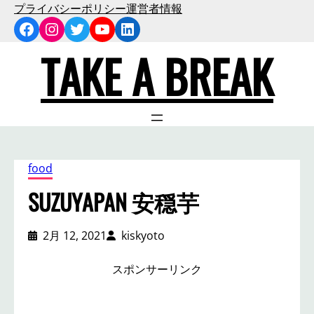
内
プライバシーポリシー
運営者情報
Facebook
Instagram
Twitter
YouTube
LinkedIn
容
を
TAKE A BREAK
ス
キ
ッ
プ
food
SUZUYAPAN 安穏芋
2月 12, 2021
kiskyoto
スポンサーリンク