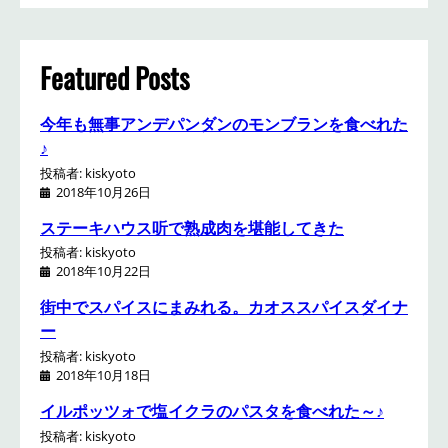
r
c
h
Featured Posts
今年も無事アンデパンダンのモンブランを食べれた
♪
投稿者: kiskyoto
2018年10月26日
ステーキハウス听で熟成肉を堪能してきた
投稿者: kiskyoto
2018年10月22日
街中でスパイスにまみれる。カオススパイスダイナ
ー
投稿者: kiskyoto
2018年10月18日
イルポッツォで塩イクラのパスタを食べれた～♪
投稿者: kiskyoto