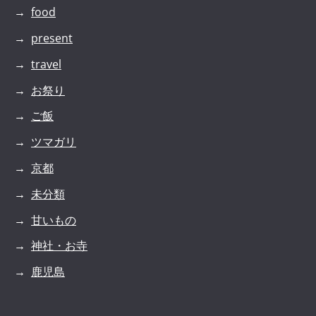
food
present
travel
お祭り
ご飯
ツマガリ
京都
未分類
甘いもの
神社・お寺
鹿児島