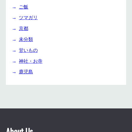
ご飯
ツマガリ
京都
未分類
甘いもの
神社・お寺
鹿児島
About Us