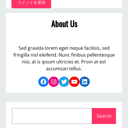
About Us
Sed gravida lorem eget neque facilisis, sed
fringilla nisl eleifend. Nunc finibus pellentesque
nisi, at is ipsum ultricies et. Proin at est
accumsan tellus.
Facebook
Instagram
Twitter
YouTube
LinkedIn
S
Search
e
a