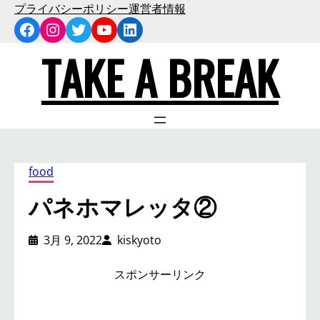
内
プライバシーポリシー
運営者情報
Facebook
Instagram
Twitter
YouTube
LinkedIn
容
を
TAKE A BREAK
ス
キ
ッ
プ
food
パネホマレッタ②
3月 9, 2022
kiskyoto
スポンサーリンク