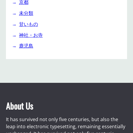
京都
未分類
甘いもの
神社・お寺
鹿児島
About Us
It has survived not only five centuries, but also the
leap into electronic typesetting, remaining essentially