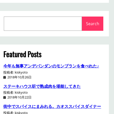
S
Search
e
a
r
c
h
Featured Posts
今年も無事アンデパンダンのモンブランを食べれた♪
投稿者: kiskyoto
2018年10月26日
ステーキハウス听で熟成肉を堪能してきた
投稿者: kiskyoto
2018年10月22日
街中でスパイスにまみれる。カオススパイスダイナー
投稿者: kiskyoto