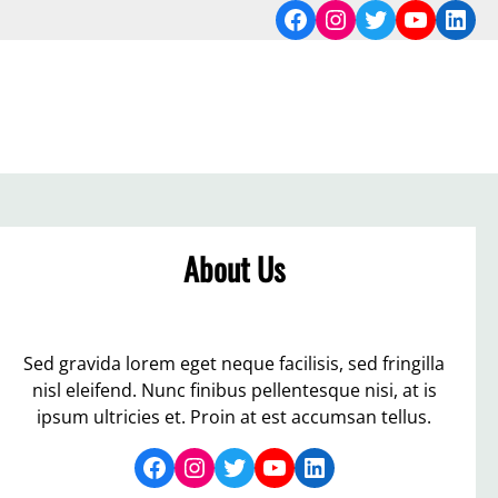
Facebook
Instagram
Twitter
YouTub
Link
About Us
Sed gravida lorem eget neque facilisis, sed fringilla
nisl eleifend. Nunc finibus pellentesque nisi, at is
ipsum ultricies et. Proin at est accumsan tellus.
Facebook
Instagram
Twitter
YouTube
LinkedIn