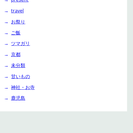
travel
お祭り
ご飯
ツマガリ
京都
未分類
甘いもの
神社・お寺
鹿児島