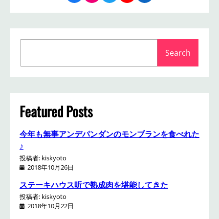
S
Search
e
a
r
c
h
Featured Posts
今年も無事アンデパンダンのモンブランを食べれた
♪
投稿者: kiskyoto
2018年10月26日
ステーキハウス听で熟成肉を堪能してきた
投稿者: kiskyoto
2018年10月22日