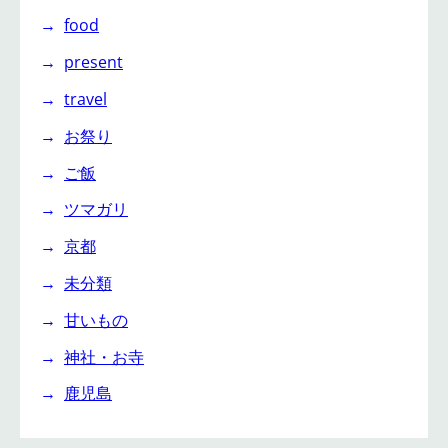
food
present
travel
お祭り
ご飯
ツマガリ
京都
未分類
甘いもの
神社・お寺
鹿児島