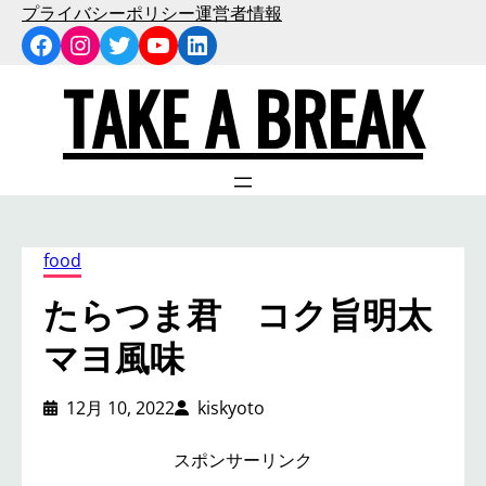
内
プライバシーポリシー
運営者情報
Facebook
Instagram
Twitter
YouTube
LinkedIn
容
を
TAKE A BREAK
ス
キ
ッ
プ
food
たらつま君 コク旨明太
マヨ風味
12月 10, 2022
kiskyoto
スポンサーリンク